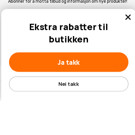
Abonner for å motta tilbud og informasjon om nye produkter!
OK
Ekstra rabatter til
butikken
Les mer
Ja takk
Kontaktinformasjon
Nei takk
Kundeservice
© 2026 Hobbybox.no