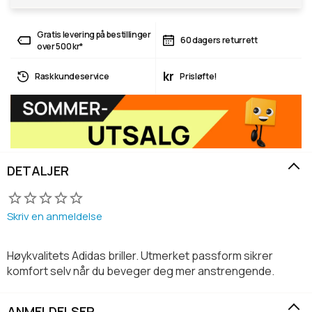
Gratis levering på bestillinger
60 dagers returrett
over 500 kr*
kr
Rask kundeservice
Prisløfte!
DETALJER
Skriv en anmeldelse
Høykvalitets Adidas briller. Utmerket passform sikrer
komfort selv når du beveger deg mer anstrengende.
ANMELDELSER