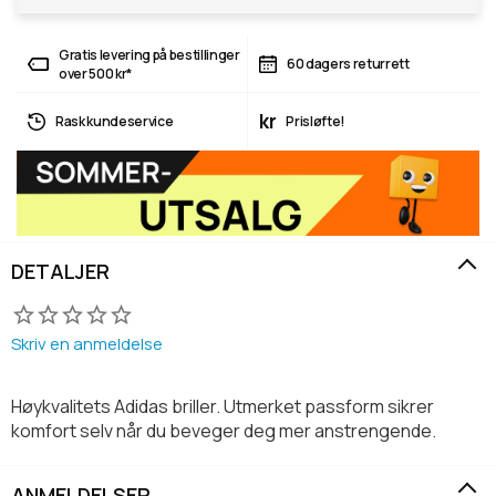
Gratis levering på bestillinger
60 dagers returrett
over 500 kr*
kr
Rask kundeservice
Prisløfte!
DETALJER
Skriv en anmeldelse
Høykvalitets Adidas briller. Utmerket passform sikrer
komfort selv når du beveger deg mer anstrengende.
ANMELDELSER