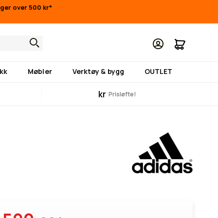
inger over 500 kr*
Min hand
kk
Møbler
Verktøy & bygg
OUTLET
kr
Prisløfte!