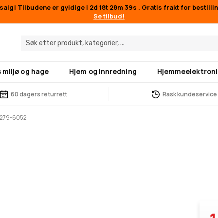
alg! Tilbudene er gyldige i
2d 18t 28m 39s
. Gratis frakt for bestill
Se tilbud!
 miljø og hage
Hjem og innredning
Hjemmeelektroni
60 dagers returrett
Rask kundeservice
A279-6052
2