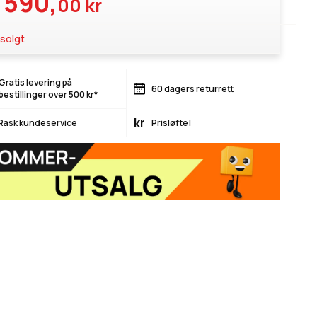
 590,
00 kr
solgt
Gratis levering på
60 dagers returrett
bestillinger over 500 kr*
kr
Rask kundeservice
Prisløfte!