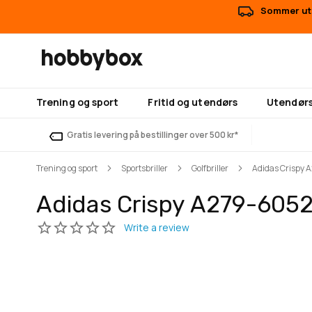
Sommer uts
Trening og sport
Fritid og utendørs
Utendørs
Gratis levering på bestillinger over 500 kr*
Trening og sport
Sportsbriller
Golfbriller
Adidas Crispy 
Adidas Crispy A279-605
Gå
Gå
til
til