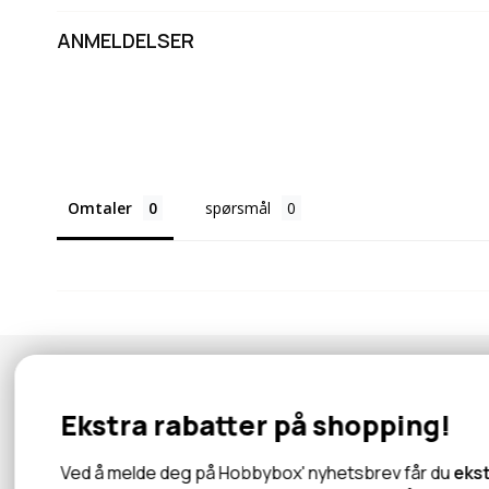
ANMELDELSER
Omtaler
spørsmål
Nyhetsbrev
Ekstra rabatter på shopping!
Abonner for å motta tilbud og informasjon om nye produkter!
Ved å melde deg på Hobbybox' nyhetsbrev får du
eks