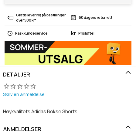
Gratis levering på bestillinger
60 dagers returrett
over 500 kr*
kr
Rask kundeservice
Prisløfte!
DETALJER
Skriv en anmeldelse
Høykvalitets Adidas Bokse Shorts.
ANMELDELSER