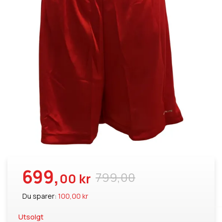
699,
799,00
00 kr
Du sparer:
100,00 kr
Utsolgt