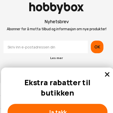
Nyhetsbrev
Abonner for å motta tilbud og informasjon om nye produkter!
OK
Les mer
Ekstra rabatter til
Kontaktinformasjon
butikken
Kundeservice
Ja takk