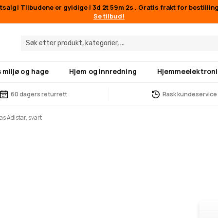
salg! Tilbudene er gyldige i
3d 2t 59m 2s
. Gratis frakt for bestilli
Se tilbud!
 miljø og hage
Hjem og innredning
Hjemmeelektroni
60 dagers returrett
Rask kundeservice
as Adistar, svart