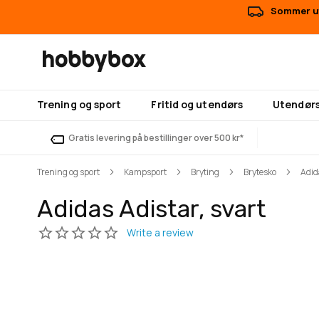
Sommer ut
Trening og sport
Fritid og utendørs
Utendørs
Gratis levering på bestillinger over 500 kr*
Trening og sport
Kampsport
Bryting
Brytesko
Adid
Adidas Adistar, svart
Gå
Gå
til
til