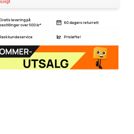
solgt
Gratis levering på
60 dagers returrett
bestillinger over 500 kr*
kr
Rask kundeservice
Prisløfte!