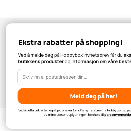
Nyhetsbrev
Ekstra rabatter på shopping!
Abonner for å motta tilbud og informasjon om nye produkter!
Ved å melde deg på Hobbybox' nyhetsbrev får du
eks
butikkens produkter
og
informasjon om våre beste
Les mer
Meld deg på her!
Ved å delta bekrefter jeg at jeg ønsker å motta nyhetsbrev fra Hobbybox, og j
av mine personopplysninger i henhold til
personvernerkl