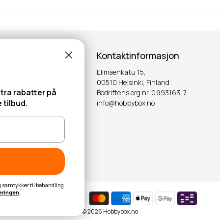
Kontaktinformasjon
Elimäenkatu 15,
00510 Helsinki, Finland
tra rabatter på
Bedriftens org.nr. 0993163-7
 tilbud.
info@hobbybox.no
OK
eg samtykker til behandling
æringen
.
© 2026 Hobbybox.no