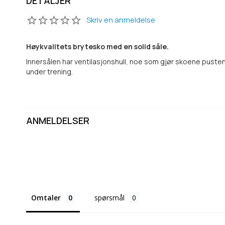
DETALJER
Skriv en anmeldelse
Høykvalitets brytesko med en solid såle.
Innersålen har ventilasjonshull, noe som gjør skoene pusten
under trening.
ANMELDELSER
Omtaler
spørsmål