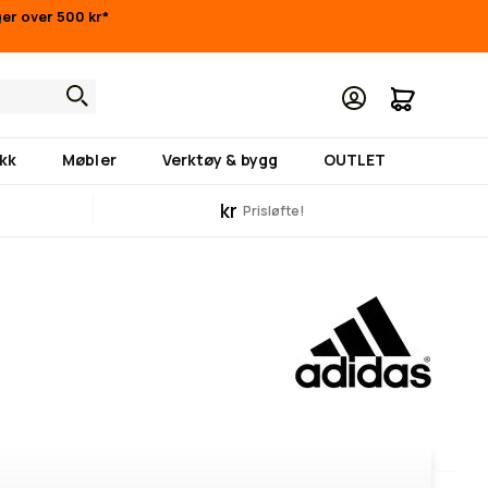
nger over 500 kr*
Min hand
kk
Møbler
Verktøy & bygg
OUTLET
kr
Prisløfte!