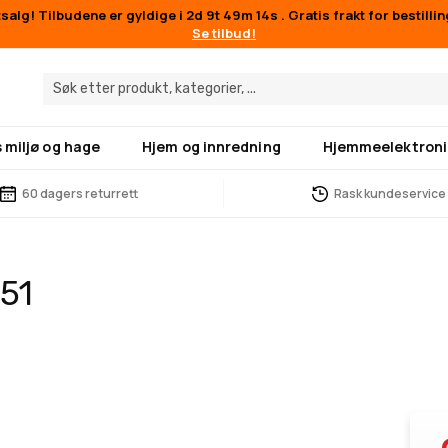
alg! Tilbudene er gyldige i
2d 9t 49m 13s
. Gratis frakt for bestilli
Se tilbud!
 miljø og hage
Hjem og innredning
Hjemmeelektroni
60 dagers returrett
Rask kundeservice
51