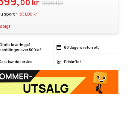
699,
00 kr
1290,00
u sparer:
591,00 kr
solgt
Gratis levering på
60 dagers returrett
bestillinger over 500 kr*
kr
Rask kundeservice
Prisløfte!