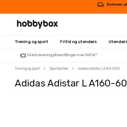
Sommer uts
Trening og sport
Fritid og utendørs
Utendørs
Gratis levering på bestillinger over 500 kr*
Trening og sport
Sportsbriller
Adidas Adistar L A160-6051
Adidas Adistar L A160-60
Gå
Gå
til
til