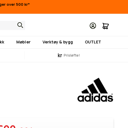
nger over 500 kr*
Min hand
kk
Møbler
Verktøy & bygg
OUTLET
kr
Prisløfte!