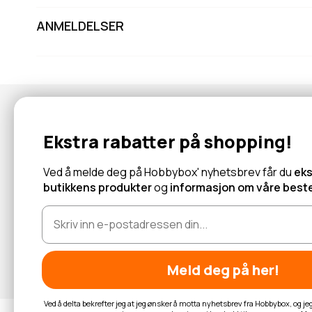
ANMELDELSER
Nyhetsbrev
Ekstra rabatter på shopping!
Abonner for å motta tilbud og informasjon om nye produkter!
Ved å melde deg på Hobbybox' nyhetsbrev får du
eks
butikkens produkter
og
informasjon om våre beste
Les mer
Meld deg på her!
Ved å delta bekrefter jeg at jeg ønsker å motta nyhetsbrev fra Hobbybox, og j