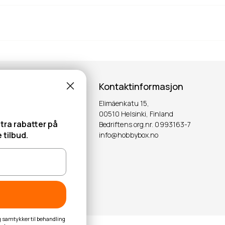
Kontaktinformasjon
Elimäenkatu 15,
00510 Helsinki, Finland
tra rabatter på
Bedriftens org.nr. 0993163-7
 tilbud.
info@hobbybox.no
OK
eg samtykker til behandling